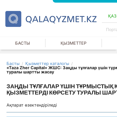
ҚАЗ
БАСТЫ
ҚЫЗМЕТТЕР
Басты
Қызметтер каталогы
/
/
«Taza Zher Capital» ЖШС: Заңды тұлғалар үшін 
туралы шартты жасау
ЗАҢДЫ ТҰЛҒАЛАР ҮШІН ТҰРМЫСТЫҚ
ҚЫЗМЕТТЕРДІ КӨРСЕТУ ТУРАЛЫ ША
Ақпарат өзектендіріледі