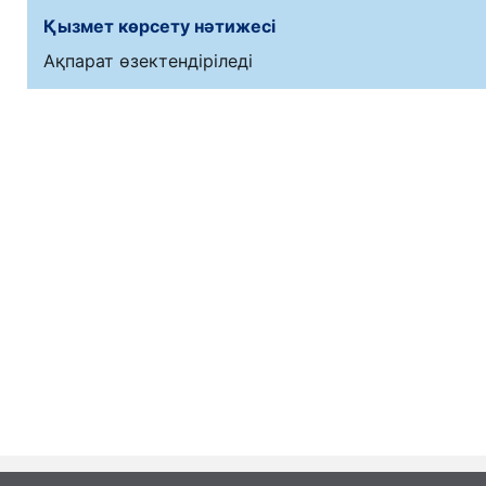
Қызмет көрсету нәтижесі
Ақпарат өзектендіріледі