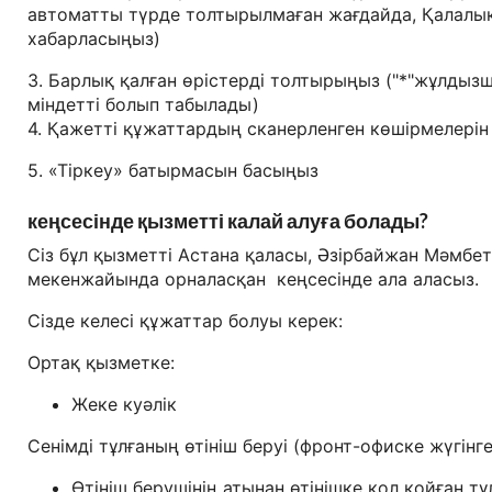
автоматты түрде толтырылмаған жағдайда, Қалалы
хабарласыңыз)
3. Барлық қалған өрістерді толтырыңыз ("*"жұлдызш
міндетті болып табылады)
4. Қажетті құжаттардың сканерленген көшірмелерін 
5. «Тіркеу» батырмасын басыңыз
кеңсесінде қызметті калай алуға болады?
Сіз бұл қызметті
Астана
қаласы, Әзірбайжан Мәмбето
мекенжайында орналасқан кеңсесінде ала аласыз.
Сізде келесі құжаттар болуы керек:
Ортақ қызметке:
Жеке куәлік
Сенімді тұлғаның өтініш беруі (фронт-офиске жүгінге
Өтініш берушінің атынан өтінішке қол қойған тұ