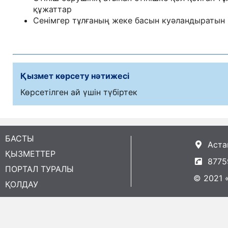
құжаттар
Сенімгер тұлғаның жеке басын куәландыратын
Қызмет көрсету нәтижесі
Көрсетілген ай үшін түбіртек
БАСТЫ
Астан
ҚЫЗМЕТТЕР
8775
ПОРТАЛ ТУРАЛЫ
© 2021 
ҚОЛДАУ