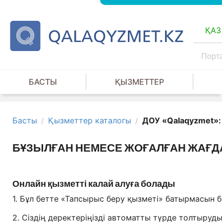
ҚАЗ
БАСТЫ
ҚЫЗМЕТТЕР
Басты
Қызметтер каталогы
ДОУ «Qalaqyzmet»: 
/
/
БҰЗЫЛҒАН НЕМЕСЕ ЖОҒАЛҒАН ЖАҒДА
Онлайн қызметті калай алуға болады
1. Бұл бетте «Тапсырыс беру қызметі» батырмасын 
2. Сіздің деректеріңізді автоматты түрде толтыруды 